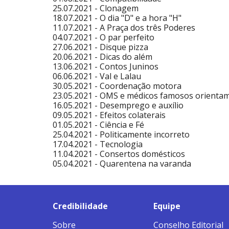
25.07.2021 -
Clonagem
18.07.2021 -
O dia "D" e a hora "H"
11.07.2021 -
A Praça dos três Poderes
04.07.2021 -
O par perfeito
27.06.2021 -
Disque pizza
20.06.2021 -
Dicas do além
13.06.2021 -
Contos Juninos
06.06.2021 -
Val e Lalau
30.05.2021 -
Coordenação motora
23.05.2021 -
OMS e médicos famosos orienta
16.05.2021 -
Desemprego e auxílio
09.05.2021 -
Efeitos colaterais
01.05.2021 -
Ciência e Fé
25.04.2021 -
Politicamente incorreto
17.04.2021 -
Tecnologia
11.04.2021 -
Consertos domésticos
05.04.2021 -
Quarentena na varanda
Credibilidade
Equipe
Sobre
Conselho Editorial