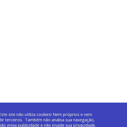
Este site não utiliza cookies! Nem próprios e nem
de terceiros. Também não analisa sua navegação,
não envia publicidade e não invade sua privacidade.