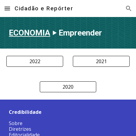
Cidadão e Repórter
Skip to main content
Skip to navigation
ECONOMIA
‣ Empreender
2022
2021
2020
Credibilidade
Sobre
Diretrizes
Editorialidade