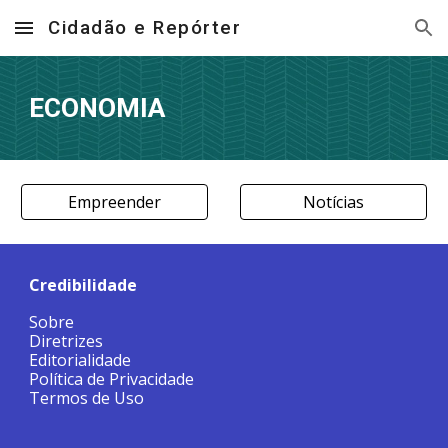
Cidadão e Repórter
Skip to main content
Skip to navigation
ECONOMIA
Empreender
Notícias
Credibilidade
Sobre
Diretrizes
Editorialidade
Política de Privacidade
Termos de Uso