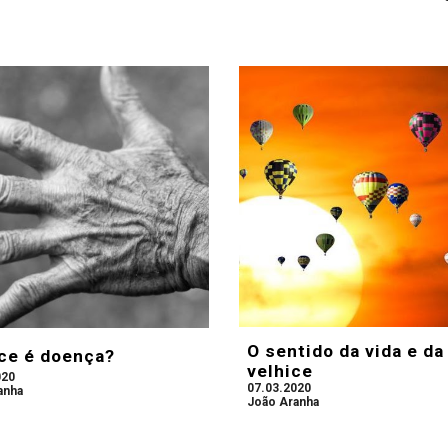
O sentido da vida e da
ce é doença?
velhice
020
07.03.2020
anha
João Aranha