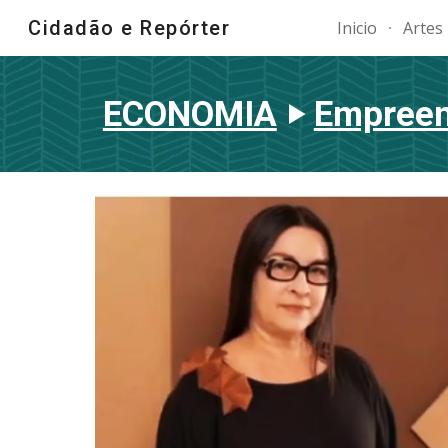
Cidadão e Repórter
Inicio
Artes
Sk
ECONOMIA
‣
Empree