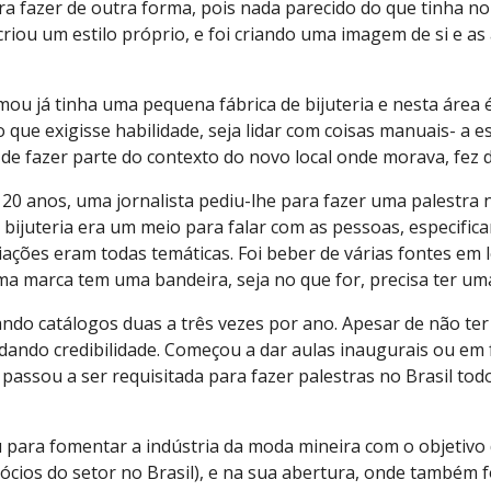
a fazer de outra forma, pois nada parecido do que tinha n
criou um estilo próprio, e foi criando uma imagem de si e as
 já tinha uma pequena fábrica de bijuteria e nesta área é q
 que exigisse habilidade, seja lidar com coisas manuais- a e
de fazer parte do contexto do novo local onde morava, fez d
20 anos, uma jornalista pediu-lhe para fazer uma palestra n
bijuteria era um meio para falar com as pessoas, especifi
iações eram todas temáticas. Foi beber de várias fontes em le
a marca tem uma bandeira, seja no que for, precisa ter uma
riando catálogos duas a três vezes por ano. Apesar de não 
dando credibilidade. Começou a dar aulas inaugurais ou em f
assou a ser requisitada para fazer palestras no Brasil todo
u para fomentar a indústria da moda mineira com o objetivo d
ócios do setor no Brasil), e na sua abertura, onde também f