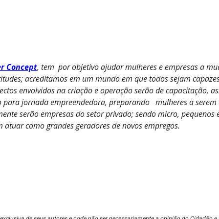
r Concept
, tem por objetivo ajudar mulheres e empresas a m
titudes; acreditamos em um mundo em que todos sejam capazes d
ctos envolvidos na criação e operação serão de capacitação, as
o para jornada empreendedora, preparando mulheres a serem co
lmente serão empresas do setor privado; sendo micro, pequenos
 atuar como grandes geradores de novos empregos
.
exclusiva de seus autores e pode não ser necessariamente a opinião do Cidadão e 