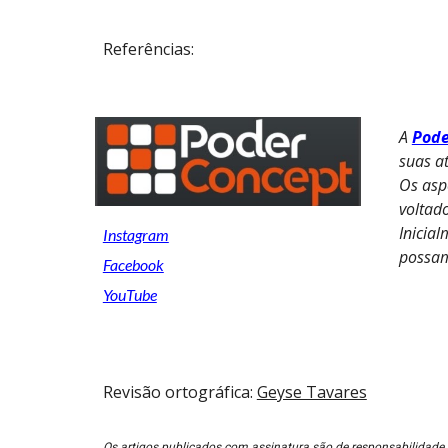
Referências:
A
Pode
suas a
Os aspe
voltad
Inicia
Instagram
possam
Facebook
YouTube
Revisão ortográfica:
Geyse Tavares
Os artigos publicados com assinatura são de responsabilidade 