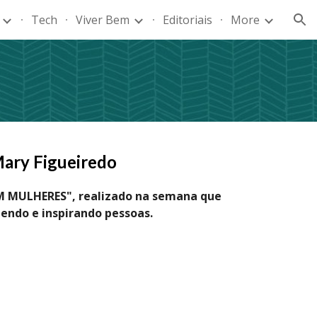
Tech
Viver Bem
Editoriais
More
ion
ary Figueiredo
M MULHERES", realizado na semana que
endo e inspirando pessoas.