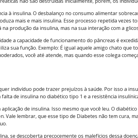
creáticas não são destruídas inicialmente, porém, os indivíd
ncia à insulina. O desbalanço no consumo alimentar sobrec
duza mais e mais insulina. Esse processo repetida vezes to
á na produção da insulina, mas na sua interação com a glico
sidade a capacidade de funcionamento do pâncreas é excedi
liza sua função. Exemplo: É igual aquele amigo chato que t
moderados, você até atende, mas quando esse colega começa
quer indivíduo pode trazer prejuízos à saúde. Por isso a ins
ta de insulina no diabético tipo 1 e a resistência insulínica
a aplicação de insulina. Isso mesmo que você leu. O diabétic
. Vale lembrar, que esse tipo de Diabetes não tem cura, ma
duo.
sulina, se descoberta precocemente os malefícios dessa doen