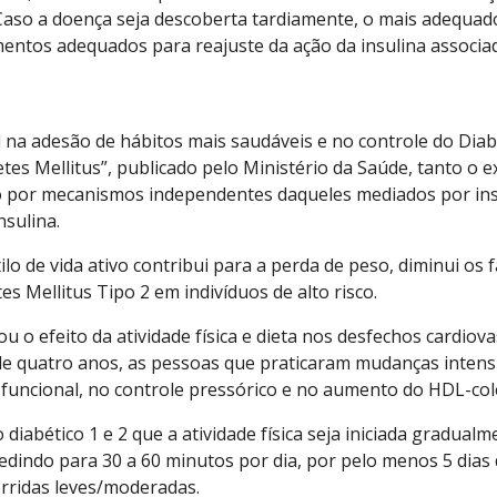
. Caso a doença seja descoberta tardiamente, o mais adeq
mentos adequados para reajuste da ação da insulina associado
ial na adesão de hábitos mais saudáveis e no controle do Dia
 Mellitus”, publicado pelo Ministério da Saúde, tanto o exer
o por mecanismos independentes daqueles mediados por ins
nsulina.
lo de vida ativo contribui para a perda de peso, diminui os 
s Mellitus Tipo 2 em indivíduos de alto risco.
cou o efeito da atividade física e dieta nos desfechos cardi
e quatro anos, as pessoas que praticaram mudanças intensiv
funcional, no controle pressórico e no aumento do HDL-cole
diabético 1 e 2 que a atividade física seja iniciada gradu
edindo para 30 a 60 minutos por dia, por pelo menos 5 dias 
rridas leves/moderadas.