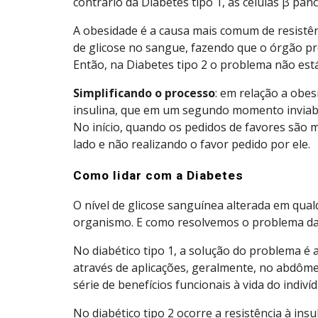
contrário da Diabetes tipo 1, as células β pan
A obesidade é a causa mais comum de resistê
de glicose no sangue, fazendo que o órgão pro
Então, na Diabetes tipo 2 o problema não est
Simplificando o processo
: em relação a obe
insulina, que em um segundo momento inviabi
No início, quando os pedidos de favores são 
lado e não realizando o favor pedido por ele.
Como lidar com a Diabetes
O nível de glicose sanguínea alterada em qual
organismo. E como resolvemos o problema da fal
No diabético tipo 1, a solução do problema é 
através de aplicações, geralmente, no abdômen
série de benefícios funcionais à vida do indiví
No diabético tipo 2 ocorre a resistência à in