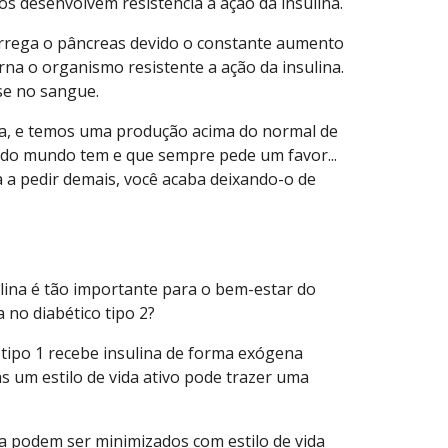
uos desenvolvem resistência a ação da insulina.
arrega o pâncreas devido o constante aumento
rna o organismo resistente a ação da insulina.
se no sangue.
da, e temos uma produção acima do normal de
odo mundo tem e que sempre pede um favor...
 a pedir demais, você acaba deixando-o de
ulina é tão importante para o bem-estar do
 no diabético tipo 2?
o tipo 1 recebe insulina de forma exógena
s um estilo de vida ativo pode trazer uma
ça podem ser minimizados com estilo de vida