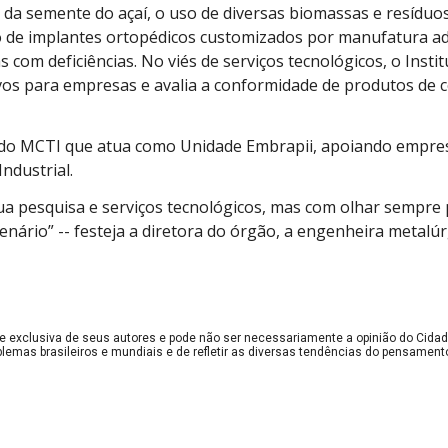
 da semente do açaí, o uso de diversas biomassas e resíduo
 de implantes ortopédicos customizados por manufatura adi
s com deficiências. No viés de serviços tecnológicos, o Inst
os para empresas e avalia a conformidade de produtos de c
 do MCTI que atua como Unidade Embrapii, apoiando empre
ndustrial.
sua pesquisa e serviços tecnológicos, mas com olhar sempre 
enário” -- festeja a diretora do órgão, a engenheira metalú
e exclusiva de seus autores e pode não ser necessariamente a opinião do Cidad
blemas brasileiros e mundiais e de refletir as diversas tendências do pensame