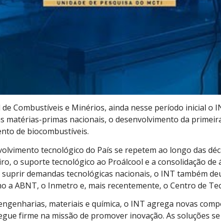
e Combustíveis e Minérios, ainda nesse período inicial o 
s matérias-primas nacionais, o desenvolvimento da primeira
ento de biocombustíveis.
olvimento tecnológico do País se repetem ao longo das déca
ro, o suporte tecnológico ao Proálcool e a consolidação de 
 suprir demandas tecnológicas nacionais, o INT também deu 
mo a ABNT, o Inmetro e, mais recentemente, o Centro de Te
ngenharias, materiais e química, o INT agrega novas compet
l, e segue firme na missão de promover inovação. As soluções