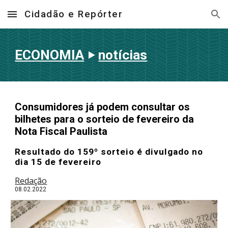
Cidadão e Repórter
Skip to main content
Skip to navigation
ECONOMIA
‣
notícias
Consumidores já podem consultar os
bilhetes para o sorteio de fevereiro da
Nota Fiscal Paulista
Resultado do 159º sorteio é divulgado no
dia 15 de fevereiro
Redação
08.02
.202
2