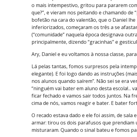
o mais intempestivo, gritou para pararem com 
que?”, e vieram nos peitando e chamando de “p
bofetão na cara do valentão, que o Daniel lhe
inferiorizados, começaram os três a se afastar,
(“comunidade” naquela época designava outra 
principalmente, dizendo “gracinhas” e gesticu
Ary, Daniel e eu voltamos à nossa classe, para 
Lá pelas tantas, fomos surpresos pela intempe
elegante). E foi logo dando as instruções (m
nos alunos quando saírem”. Não sei se era ver
“ninguém vai bater em aluno desta escola!... v
ficar fechado e vamos sair todos juntos. Na fr
cima de nós, vamos reagir e bater. E bater forte,
O recado estava dado e ele foi assim, de sala 
armar: tirou os dois parafusos que prendiam u
misturaram. Quando o sinal bateu e fomos para 