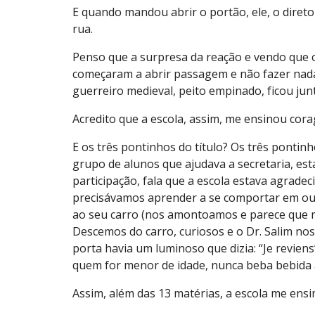
E quando mandou abrir o portão, ele, o diretor
rua.
Penso que a surpresa da reação e vendo que o
começaram a abrir passagem e não fazer nad
guerreiro medieval, peito empinado, ficou ju
Acredito que a escola, assim, me ensinou cora
E os três pontinhos do título? Os três pontin
grupo de alunos que ajudava a secretaria, est
participação, fala que a escola estava agrade
precisávamos aprender a se comportar em out
ao seu carro (nos amontoamos e parece que ma
Descemos do carro, curiosos e o Dr. Salim no
porta havia um luminoso que dizia: “Je revien
quem for menor de idade, nunca beba bebida alc
Assim, além das 13 matérias, a escola me ensin