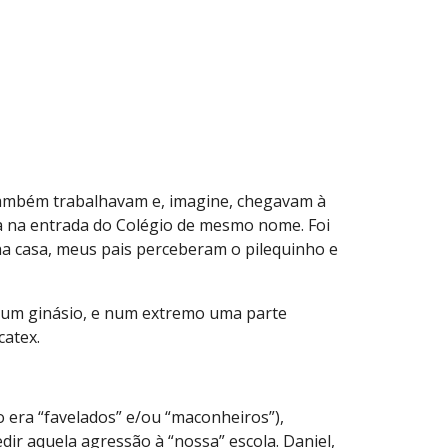
 também trabalhavam e, imagine, chegavam à
cava na entrada do Colégio de mesmo nome. Foi
ha casa, meus pais perceberam o pilequinho e
mo um ginásio, e num extremo uma parte
catex.
 era “favelados” e/ou “maconheiros”),
ir aquela agressão à “nossa” escola. Daniel,