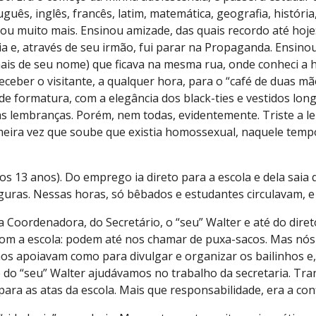
uês, inglês, francês, latim, matemática, geografia, história,
ou muito mais. Ensinou amizade, das quais recordo até hoje: 
a e, através de seu irmão, fui parar na Propaganda. Ensino
ais de seu nome) que ficava na mesma rua, onde conheci a 
eceber o visitante, a qualquer hora, para o “café de duas 
 de formatura, com a elegância dos black-ties e vestidos lon
as lembranças. Porém, nem todas, evidentemente. Triste a l
imeira vez que soube que existia homossexual, naquele temp
os 13 anos). Do emprego ia direto para a escola e dela saia q
uras. Nessas horas, só bêbados e estudantes circulavam, e à
 Coordenadora, do Secretário, o “seu” Walter e até do diret
om a escola: podem até nos chamar de puxa-sacos. Mas nós
os apoiavam como para divulgar e organizar os bailinhos e, i
e do “seu” Walter ajudávamos no trabalho da secretaria. Tr
ara as atas da escola. Mais que responsabilidade, era a co