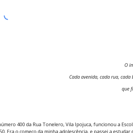
O im
Cada avenida, cada rua, cada 
que f
úmero 400 da Rua Tonelero, Vila Ipojuca, funcionou a Esco
0. Era o começo da minha adolescência, e passei a estudar 