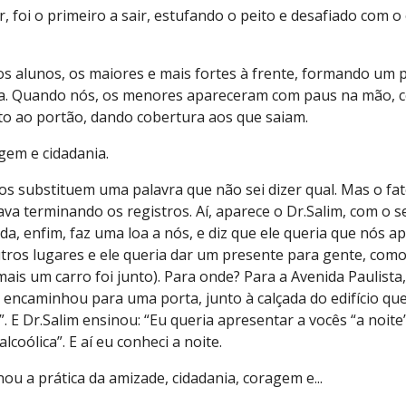
, foi o primeiro a sair, estufando o peito e desafiado com o
s alunos, os maiores e mais fortes à frente, formando um 
a. Quando nós, os menores apareceram com paus na mão, co
nto ao portão, dando cobertura aos que saiam.
gem e cidadania.
hos substituem uma palavra que não sei dizer qual. Mas o fa
ava terminando os registros. Aí, aparece o Dr.Salim, com o 
cida, enfim, faz uma loa a nós, e diz que ele queria que nó
ros lugares e ele queria dar um presente para gente, com
is um carro foi junto). Para onde? Para a Avenida Paulista
s encaminhou para uma porta, junto à calçada do edifício q
s”. E Dr.Salim ensinou: “Eu queria apresentar a vocês “a no
oólica”. E aí eu conheci a noite.
ou a prática da amizade, cidadania, coragem e...