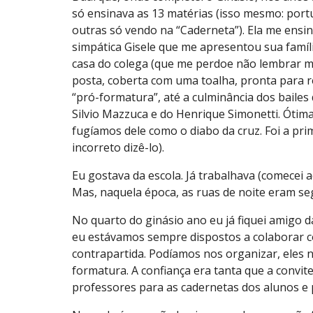
só ensinava as 13 matérias (isso mesmo: portug
outras só vendo na “Caderneta”). Ela me ensin
simpática Gisele que me apresentou sua famíli
casa do colega (que me perdoe não lembrar m
posta, coberta com uma toalha, pronta para r
“pró-formatura”, até a culminância dos bailes
Silvio Mazzuca e do Henrique Simonetti. Ótim
fugíamos dele como o diabo da cruz. Foi a pr
incorreto dizê-lo).
Eu gostava da escola. Já trabalhava (comecei a
Mas, naquela época, as ruas de noite eram seg
No quarto do ginásio ano eu já fiquei amigo da
eu estávamos sempre dispostos a colaborar c
contrapartida. Podíamos nos organizar, eles n
formatura. A confiança era tanta que a convit
professores para as cadernetas dos alunos e p