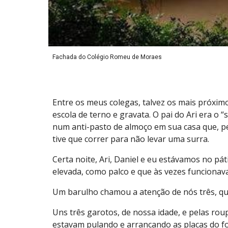
Fachada do Colégio Romeu de Moraes
Entre os meus colegas, talvez os mais próxim
escola de terno e gravata. O pai do Ari era o 
num anti-pasto de almoço em sua casa que, pe
tive que correr para não levar uma surra.
Certa noite, Ari, Daniel e eu estávamos no p
elevada, como palco e que às vezes funcionava
Um barulho chamou a atenção de nós três, que
Uns três garotos, de nossa idade, e pelas ro
estavam pulando e arrancando as placas do fo