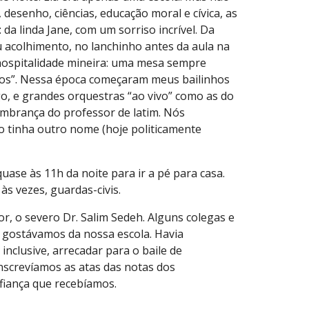
 desenho, ciências, educação moral e cívica, as
da linda Jane, com um sorriso incrível. Da
u acolhimento, no lanchinho antes da aula na
hospitalidade mineira: uma mesa sempre
mãos”. Nessa época começaram meus bailinhos
go, e grandes orquestras “ao vivo” como as do
embrança do professor de latim. Nós
o tinha outro nome (hoje politicamente
uase às 11h da noite para ir a pé para casa.
s vezes, guardas-civis.
or, o severo Dr. Salim Sedeh. Alguns colegas e
 gostávamos da nossa escola. Havia
nclusive, arrecadar para o baile de
anscrevíamos as atas das notas dos
nfiança que recebíamos.