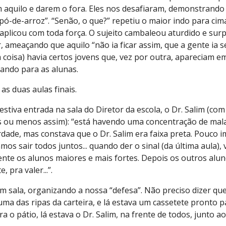
aquilo e darem o fora. Eles nos desafiaram, demonstrando ra
ó-de-arroz”. “Senão, o que?” repetiu o maior indo para cima 
 aplicou com toda força. O sujeito cambaleou aturdido e sur
 ameaçando que aquilo “não ia ficar assim, que a gente ia se 
coisa) havia certos jovens que, vez por outra, apareciam em
lando para as alunas.
as duas aulas finais.
stiva entrada na sala do Diretor da escola, o Dr. Salim (co
ais ou menos assim): “está havendo uma concentração de ma
dade, mas constava que o Dr. Salim era faixa preta. Pouco im
amos sair todos juntos... quando der o sinal (da última aula)
ente os alunos maiores e mais fortes. Depois os outros alun
 pra valer...”.
em sala, organizando a nossa “defesa”. Não preciso dizer que
ma das ripas da carteira, e lá estava um cassetete pronto 
o pátio, lá estava o Dr. Salim, na frente de todos, junto ao