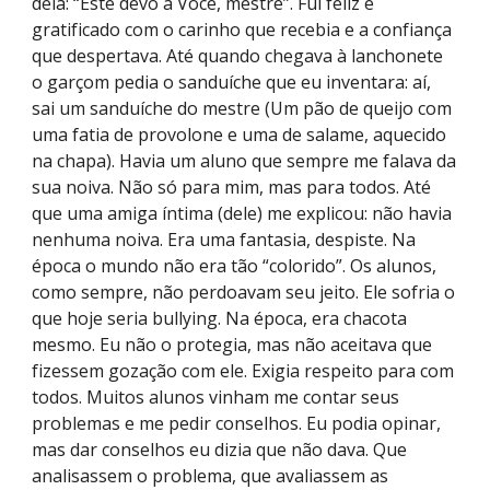
dela: “Este devo a Você, mestre”. Fui feliz e
gratificado com o carinho que recebia e a confiança
que despertava. Até quando chegava à lanchonete
o garçom pedia o sanduíche que eu inventara: aí,
sai um sanduíche do mestre (Um pão de queijo com
uma fatia de provolone e uma de salame, aquecido
na chapa). Havia um aluno que sempre me falava da
sua noiva. Não só para mim, mas para todos. Até
que uma amiga íntima (dele) me explicou: não havia
nenhuma noiva. Era uma fantasia, despiste. Na
época o mundo não era tão “colorido”. Os alunos,
como sempre, não perdoavam seu jeito. Ele sofria o
que hoje seria bullying. Na época, era chacota
mesmo. Eu não o protegia, mas não aceitava que
fizessem gozação com ele. Exigia respeito para com
todos. Muitos alunos vinham me contar seus
problemas e me pedir conselhos. Eu podia opinar,
mas dar conselhos eu dizia que não dava. Que
analisassem o problema, que avaliassem as