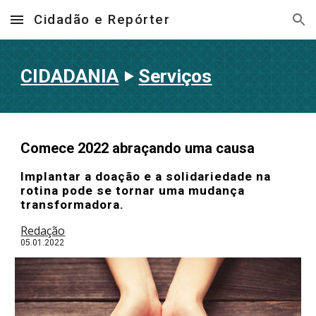
Cidadão e Repórter
Skip to main content
Skip to navigation
CIDADANIA
‣
Serviços
Comece 2022 abraçando uma causa
Implantar a doação e a solidariedade na
rotina pode se tornar uma mudança
transformadora.
Redação
05.01
.202
2