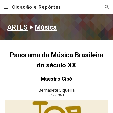
Cidadão e Repórter
Skip to main content
Skip to navigation
ARTES
‣
Música
Panorama da Música Brasileira
do século XX
Maestro
Cipó
Bernadete Siqueira
0
2
.09.2021