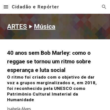
Cidadão e Repórter
Skip to main content
Skip to navigation
ARTES
‣
Música
40 anos sem Bob Marley:
omo o
c
reggae se tornou um ritmo sobre
esperança e luta social
O ritmo foi criado com o objetivo de dar
voz a grupos marginalizados e, em 2018,
foi reconhecido pela UNESCO como
Patrimônio Cultural Imaterial da
Humanidade
Isabela Alves